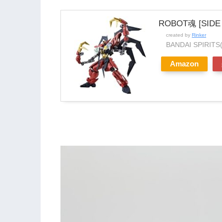
ROBOT魂 [S
created by
Rinker
BANDAI SPIR
Amazon