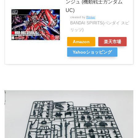
ンジュ (機動戦士ガンダム
UC)
created by
Rinker
BANDAI SPIRITS(バンダイ スピ
リッツ)
Amazon
楽天市場
Yahooショッピング