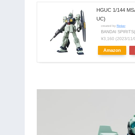
HGUC 1/144 
UC)
created by
Rinker
BANDAI SPIR
¥3,160
(2023/11
Amazon